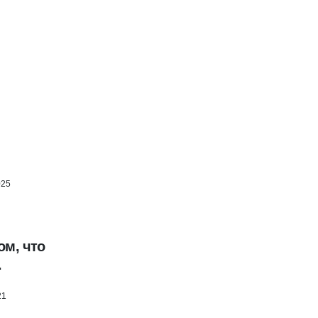
025
ом, что
.
21