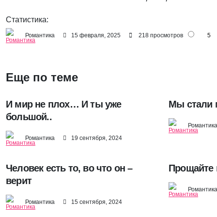
Статистика:
Романтика
15 февраля, 2025
218 просмотров
5
Еще по теме
И мир не плох… И ты уже
Мы стали 
большой..
Романтик
Романтика
19 сентября, 2024
Человек есть то, во что он –
Прощайте 
верит
Романтик
Романтика
15 сентября, 2024