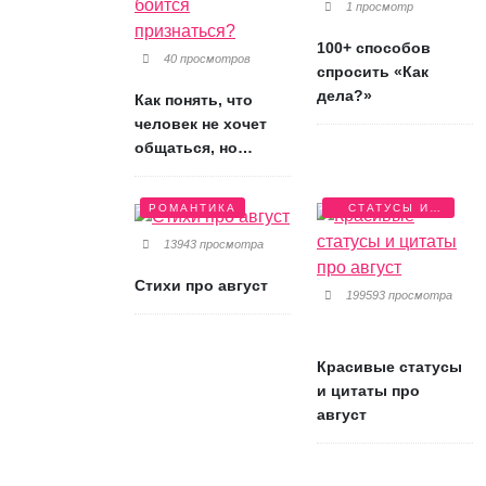
1 просмотр
100+ способов
40 просмотров
спросить «Как
дела?»
Как понять, что
человек не хочет
общаться, но
боится признаться?
РОМАНТИКА
СТАТУСЫ И
ЦИТАТЫ
13943 просмотра
Стихи про август
199593 просмотра
Красивые статусы
и цитаты про
август