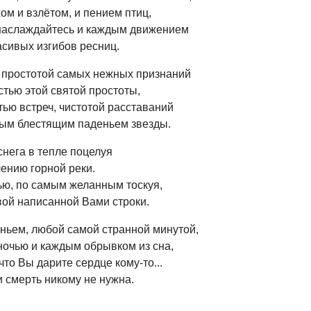
м и взлётом, и пением птиц,
наслаждайтесь и каждым движением
асивых изгибов ресниц.
 простотой самых нежных признаний
тью этой святой простоты,
ью встреч, чистотой расставаний
ым блестящим паденьем звезды.
снега в тепле поцелуя
чению горной реки.
ю, по самым желанным тоскуя,
ой написанной Вами строки.
ньем, любой самой странной минутой,
ночью и каждым обрывком из сна,
что Вы дарите сердце кому-то...
 и смерть никому не нужна.