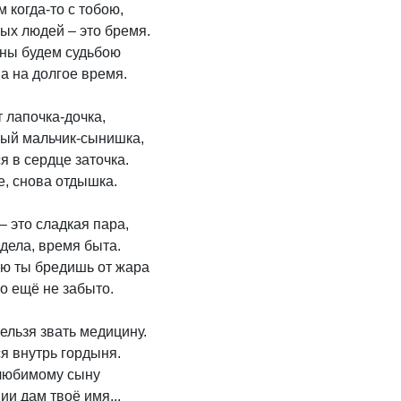
когда-то с тобою,

ых людей – это бремя.

ны будем судьбою

 а на долгое время.

 лапочка-дочка,

ый мальчик-сынишка,

я в сердце заточка.

е, снова отдышка.

– это сладкая пара,

 дела, время быта.

ю ты бредишь от жара

о ещё не забыто.

ельзя звать медицину.

я внутрь гордыня.

любимому сыну

и дам твоё имя...
