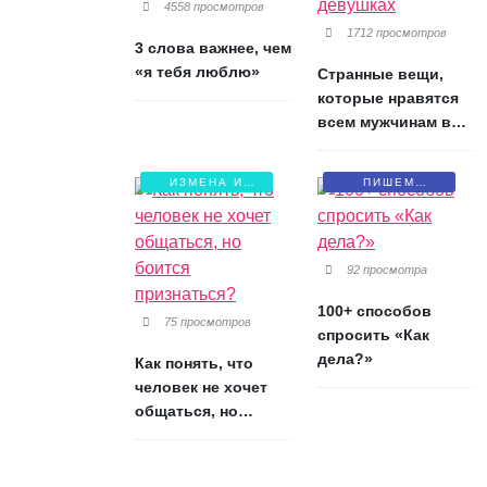
4558 просмотров
1712 просмотров
3 слова важнее, чем
«я тебя люблю»
Странные вещи,
которые нравятся
всем мужчинам в
девушках
ИЗМЕНА И
ПИШЕМ
БОЛЬ
ПИСЬМА
92 просмотра
100+ способов
75 просмотров
спросить «Как
дела?»
Как понять, что
человек не хочет
общаться, но
боится признаться?