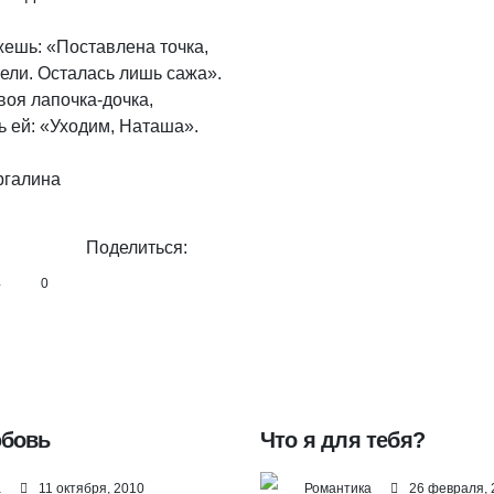
ешь: «Поставлена точка,

ели. Осталась лишь сажа».

оя лапочка-дочка,

 ей: «Уходим, Наташа».

ргалина
Поделиться:
4
0
юбовь
Что я для тебя?
а
11 октября, 2010
Романтика
26 февраля, 