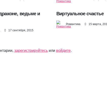
драконе, ведьме и
Виртуальное счастье
Романтика
15 марта, 20
а
17 сентября, 2015
ентарии,
зарегистрируйтесь
или
войдите
.