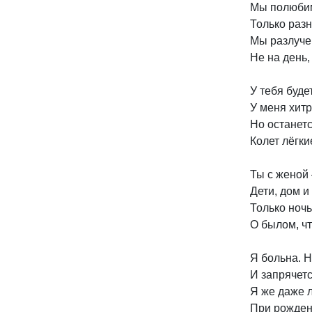
Мы полюбим 
Только разн
Мы разлуче
Не на день,
У тебя будет
У меня хитр
Но останетс
Колет лёгки
Ты с женой 
Дети, дом и
Только ночь
О былом, чт
Я больна. Н
И запрячетс
Я же даже 
При рождени