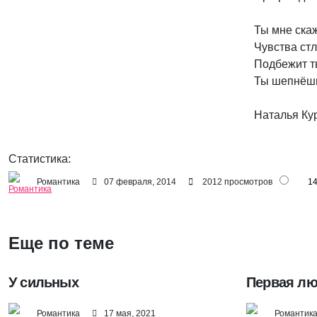
Ты мне скаж
Чувства стл
Подбежит тв
Ты шепнёшь
Наталья Ку
Статистика:
Романтика
07 февраля, 2014
2012 просмотров
1
Еще по теме
У сильных
Первая л
Романтика
17 мая, 2021
Романтик