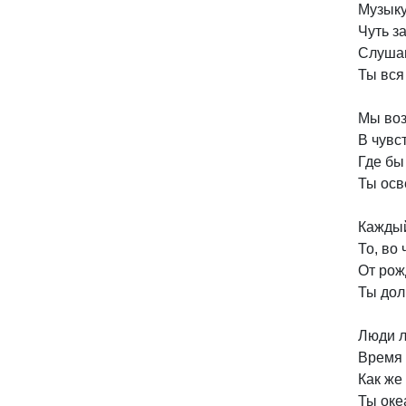
Музыку
Чуть за
Слушаю
Ты вся
Мы воз
В чувст
Где бы 
Ты осв
Каждый
То, во 
От рож
Ты дол
Люди л
Время 
Как же