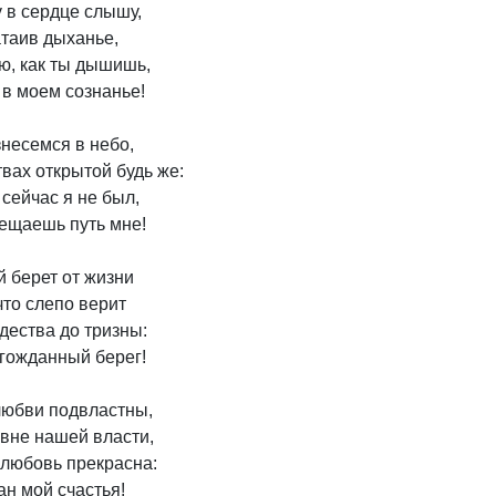
 в сердце слышу,

таив дыханье,

, как ты дышишь,

 в моем сознанье!

несемся в небо,

вах открытой будь же:

сейчас я не был,

ещаешь путь мне!

 берет от жизни

что слепо верит

дества до тризны:

гожданный берег!

юбви подвластны,

вне нашей власти,

 любовь прекрасна:
