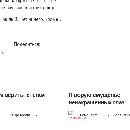
дном раскроются естестве,
тся музыке высших сфер.
а, милый. Нет ничего, кроме…
Поделиться:
0
 верить, снегам
Я ворую смущенье
ненакрашенных глаз
а
28 февраля, 2025
Романтика
29 июля, 202