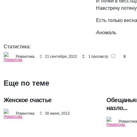
И почки в бессты
Навстречу потяну
Есть только весн
Аномаль
Статистика:
Романтика
21 сентября, 2022
1 просмотр
8
Еще по теме
Женское счастье
Обещаньям
назло...
Романтика
30 июня, 2012
Романтик