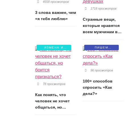
4558 просмотров
1718 просмотров
3 слова важнее, чем
«я тебя люблю»
Странные вещи,
которые нравятся
всем мужчинам в
девушках
ИЗМЕНА И
ПИШЕМ
БОЛЬ
ПИСЬМА
96 просмотров
100+ способов
78 просмотров
спросить «Как
дела?»
Как понять, что
человек не хочет
общаться, но
боится признаться?