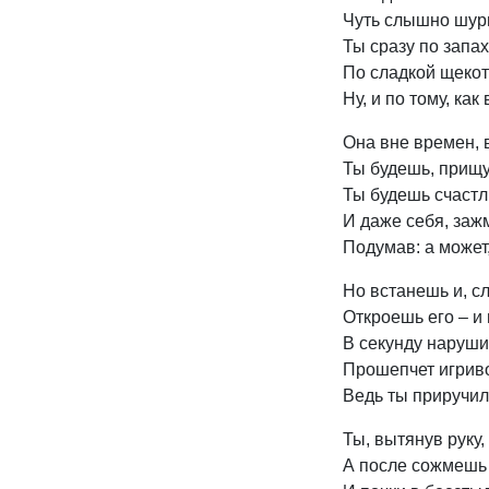
Чуть слышно шурш
Ты сразу по запа
По сладкой щекотк
Ну, и по тому, как
Она вне времен, в
Ты будешь, прищур
Ты будешь счастл
И даже себя, за
Подумав: а может,
Но встанешь и, сл
Откроешь его – и
В секунду наруши
Прошепчет игриво
Ведь ты приручил 
Ты, вытянув руку
А после сожмешь 