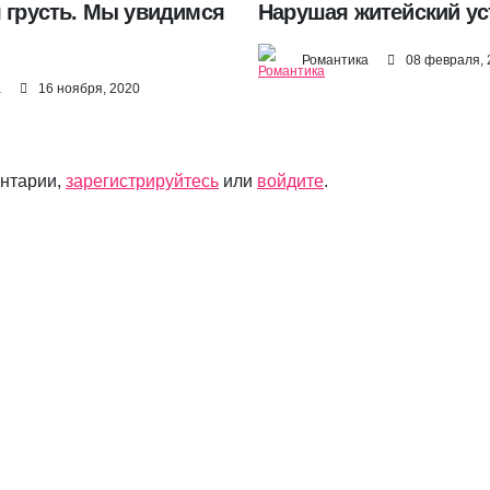
я грусть. Мы увидимся
Нарушая житейский уст
Романтика
08 февраля, 
а
16 ноября, 2020
ентарии,
зарегистрируйтесь
или
войдите
.