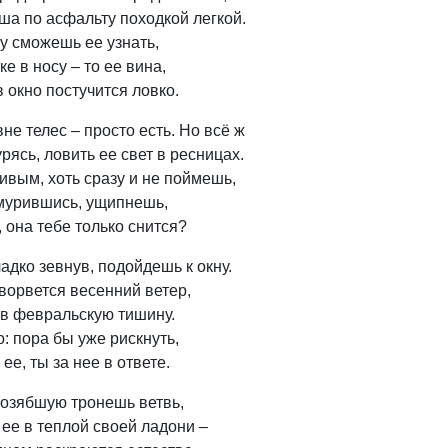
а по асфальту походкой легкой.
ху сможешь ее узнать,
е в носу – то ее вина,
 в окно постучится ловко.
не телес – просто есть. Но всё ж
ясь, ловить ее свет в ресницах.
ивым, хоть сразу и не поймешь,
жмурившись, ущипнешь,
 она тебе только снится?
адко зевнув, подойдешь к окну.
 ворвется весенний ветер,
в февральскую тишину.
: пора бы уже рискнуть,
ее, ты за нее в ответе.
, озябшую тронешь ветвь,
ее в теплой своей ладони –