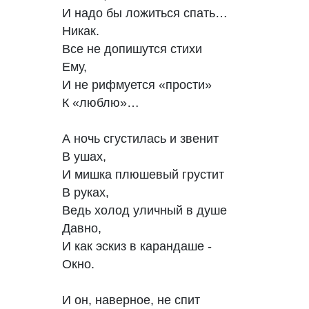
И надо бы ложиться спать…

Никак.

Все не допишутся стихи

Ему,

И не рифмуется «прости»

К «люблю»…

А ночь сгустилась и звенит

В ушах,

И мишка плюшевый грустит

В руках,

Ведь холод уличный в душе

Давно,

И как эскиз в карандаше -

Окно.

И он, наверное, не спит
