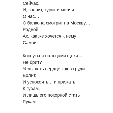
Сейчас,

И, значит, курит и молчит

О нас…

С балкона смотрит на Москву…

Родной,

Ах, как же хочется к нему

Самой.

Коснуться пальцами щеки –

Не брит?

Услышать сердце как в груди

Болит,

И успокоить… и прижать

К губам,

И лишь его покорной стать

Рукам.
