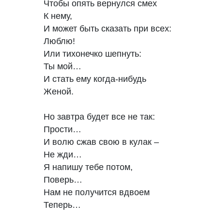
Чтобы опять вернулся смех

К нему,

И может быть сказать при всех:

Люблю!

Или тихонечко шепнуть:

Ты мой…

И стать ему когда-нибудь

Женой.

Но завтра будет все не так:

Прости…

И волю сжав свою в кулак –

Не жди…

Я напишу тебе потом,

Поверь…

Нам не получится вдвоем

Теперь…
