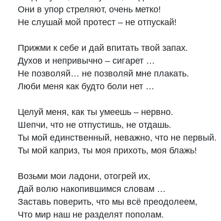
Они в упор стреляют, очень метко!

Не слушай мой протест – не отпускай!

Прижми к себе и дай впитать твой запах.

Духов и непривычно – сигарет …

Не позволяй… не позволяй мне плакать.

Люби меня как будто боли нет …

Целуй меня, как ты умеешь – нервно.

Шепчи, что не отпустишь, не отдашь.

Ты мой единственный, неважно, что не первый.

Ты мой каприз, ты моя прихоть, моя блажь!

Возьми мои ладони, отогрей их,

Дай волю накопившимся словам …

Заставь поверить, что мы всё преодолеем,

Что мир наш не разделят пополам.
