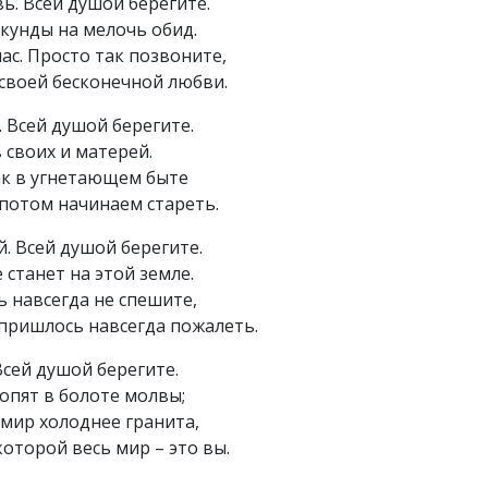
ь. Всей душой берегите.
екунды на мелочь обид.
ас. Просто так позвоните,
 своей бесконечной любви.
. Всей душой берегите.
 своих и матерей.
ак в угнетающем быте
потом начинаем стареть.
й. Всей душой берегите.
 станет на этой земле.
ь навсегда не спешите,
пришлось навсегда пожалеть.
Всей душой берегите.
топят в болоте молвы;
 мир холоднее гранита,
которой весь мир – это вы.