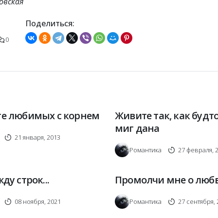
овская
Поделиться:
0
е любимых с корнем
Живите так, как будт
миг дана
21 января, 2013
Романтика
27 февраля, 
ду строк...
Промолчи мне о любв
08 ноября, 2021
Романтика
27 сентября, 