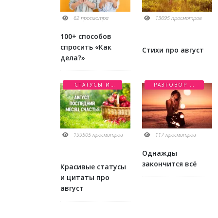
62 просмотра
13695 просмотров
100+ способов
спросить «Как
Стихи про август
дела?»
СТАТУСЫ И
РАЗГОВОР О
ЦИТАТЫ
ЛЮБВИ
199505 просмотров
117 просмотров
Однажды
закончится всё
Красивые статусы
и цитаты про
август