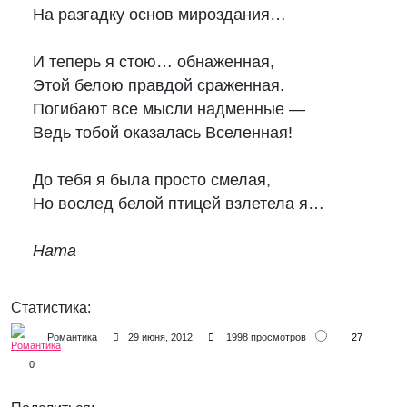
На разгадку основ мироздания…

И теперь я стою… обнаженная,

Этой белою правдой сраженная.

Погибают все мысли надменные —

Ведь тобой оказалась Вселенная!

До тебя я была просто смелая,

Но вослед белой птицей взлетела я…

Ната
Статистика:
27
Романтика
29 июня, 2012
1998 просмотров
0