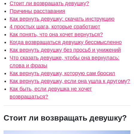
Стоит ли возвращать девушку?
Причины расставания
Как вернуть девушку: скачать инструкцию
4 простых шага, которые сработают
Как понять, что она хочет вернуться?
Когда возвращаться девушку бессмысленно
Как вернуть девушку без просьб и унижений
Что сказать девушке, чтобы она вернулась:
слова и фразы
Как вернуть девушку, которую сам бросил
Как вернуть девушку, если она ушла к другому?
Как быть, если девушка не хочет
возвращаться?
Стоит ли возвращать девушку?