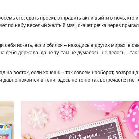
восемь сто, сдать проект, отправить акт и выйти в ночь, кто 
ачет по небу веселый желтый мяч, скачет речка через прыгал
и себя искать, если сбился – находись в других мирах, в са
ша себя держала, да не ту, там не думалось, не пелось – так
пад на восток, если хочешь – так совсем наоборот, возвраща
 давно покоится в тени, здесь не то не так встречается не т