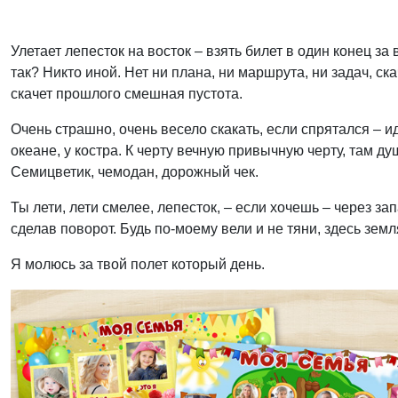
Улетает лепесток на восток – взять билет в один конец за 
так? Никто иной. Нет ни плана, ни маршрута, ни задач, ск
скачет прошлого смешная пустота.
Очень страшно, очень весело скакать, если спрятался – ид
океане, у костра. К черту вечную привычную черту, там ду
Семицветик, чемодан, дорожный чек.
Ты лети, лети смелее, лепесток, – если хочешь – через за
сделав поворот. Будь по-моему вели и не тяни, здесь земля
Я молюсь за твой полет который день.