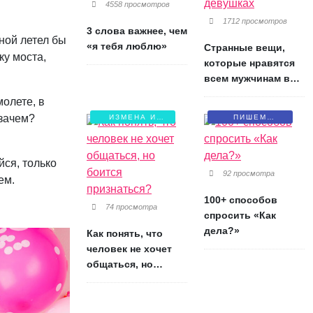
4558 просмотров
1712 просмотров
3 слова важнее, чем
иной летел бы
«я тебя люблю»
Странные вещи,
ку моста,
которые нравятся
всем мужчинам в
девушках
молете, в
 зачем?
ИЗМЕНА И
ПИШЕМ
БОЛЬ
ПИСЬМА
йся, только
92 просмотра
ем.
100+ способов
74 просмотра
спросить «Как
дела?»
Как понять, что
человек не хочет
общаться, но
боится признаться?