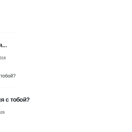
...
2016
я с тобой?
026