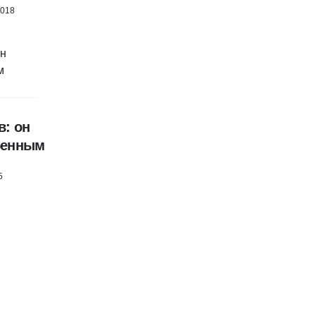
2018
в: он
бенным
5