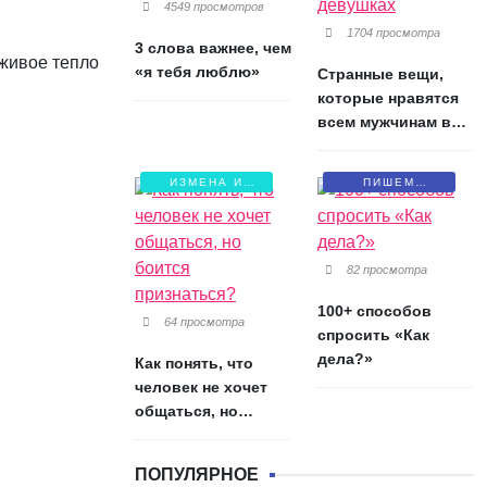
4549 просмотров
1704 просмотра
3 слова важнее, чем
 живое тепло
«я тебя люблю»
Странные вещи,
которые нравятся
всем мужчинам в
девушках
ИЗМЕНА И
ПИШЕМ
БОЛЬ
ПИСЬМА
82 просмотра
100+ способов
64 просмотра
спросить «Как
дела?»
Как понять, что
человек не хочет
общаться, но
боится признаться?
ПОПУЛЯРНОЕ