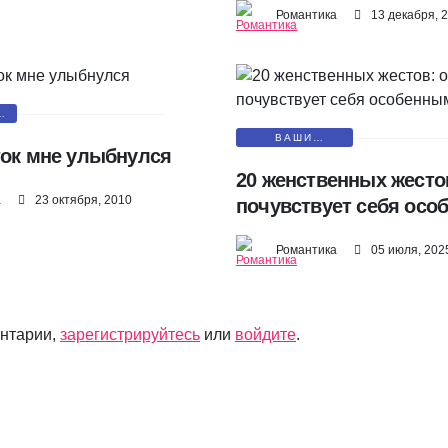
Романтика
13 декабря, 
О
Ы
ВАШИ
ток мне улыбнулся
МАЛЕНЬКИЕ
СЕКРЕТЫ
20 женственных жесто
а
23 октября, 2010
почувствует себя осо
Романтика
05 июля, 202
ентарии,
зарегистрируйтесь
или
войдите
.