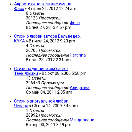
Акростихи на женские имена
Фесс
»
Вт фев 21, 2012 12:24 am
6
Ответы
30123
Просмотры
Последнее сообщение
Фесс
Вс янв 27, 2013 4:57 pm
Стихи о любви автора Бельведер.
КУКА
»
Вт июл 24, 2012 9:23 pm
4
Ответы
26705
Просмотры
Последнее сообщение
Hertinna
Вт окт 23, 2012 2:31 pm
Стихи на украинском языке
Тень Жызни
»
Вс окт 08, 2006 5:50 pm
13
Ответы
296453
Просмотры
Последнее сообщение
Алифтина
Ср май 04, 2011 2:05 am
Стихи о виртуальной любви
Чезара
»
Сб ноя 14, 2009 7:45 pm
1
Ответы
26992
Просмотры
Последнее сообщение
Магдаллена
Вс апр 03, 2011 3:19 pm