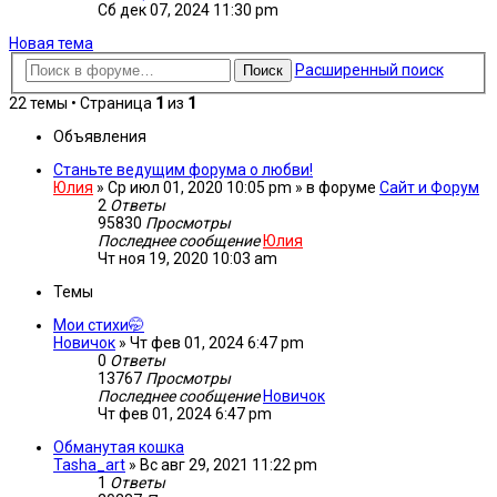
Сб дек 07, 2024 11:30 pm
Новая тема
Расширенный поиск
Поиск
22 темы • Страница
1
из
1
Объявления
Станьте ведущим форума о любви!
Юлия
»
Ср июл 01, 2020 10:05 pm
» в форуме
Сайт и Форум
2
Ответы
95830
Просмотры
Последнее сообщение
Юлия
Чт ноя 19, 2020 10:03 am
Темы
Мои стихи🤭
Новичок
»
Чт фев 01, 2024 6:47 pm
0
Ответы
13767
Просмотры
Последнее сообщение
Новичок
Чт фев 01, 2024 6:47 pm
Обманутая кошка
Tasha_art
»
Вс авг 29, 2021 11:22 pm
1
Ответы