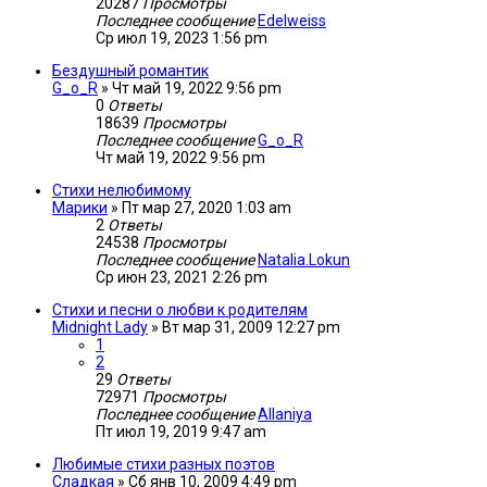
20287
Просмотры
Последнее сообщение
Edelweiss
Ср июл 19, 2023 1:56 pm
Бездушный романтик
G_o_R
»
Чт май 19, 2022 9:56 pm
0
Ответы
18639
Просмотры
Последнее сообщение
G_o_R
Чт май 19, 2022 9:56 pm
Стихи нелюбимому
Марики
»
Пт мар 27, 2020 1:03 am
2
Ответы
24538
Просмотры
Последнее сообщение
Natalia.Lokun
Ср июн 23, 2021 2:26 pm
Стихи и песни о любви к родителям
Midnight Lady
»
Вт мар 31, 2009 12:27 pm
1
2
29
Ответы
72971
Просмотры
Последнее сообщение
Allaniya
Пт июл 19, 2019 9:47 am
Любимые стихи разных поэтов
Сладкая
»
Сб янв 10, 2009 4:49 pm