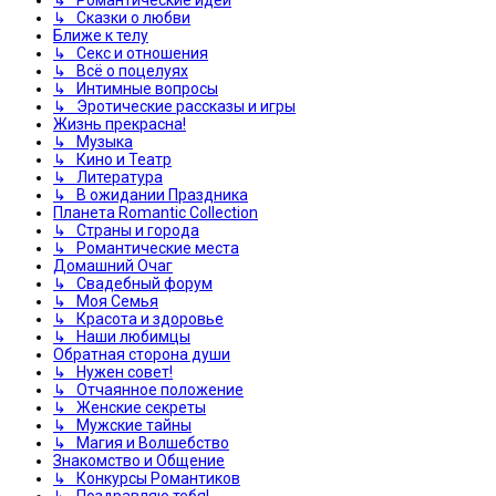
↳ Сказки о любви
Ближе к телу
↳ Секс и отношения
↳ Всё о поцелуях
↳ Интимные вопросы
↳ Эротические рассказы и игры
Жизнь прекрасна!
↳ Музыка
↳ Кино и Театр
↳ Литература
↳ В ожидании Праздника
Планета Romantic Collection
↳ Страны и города
↳ Романтические места
Домашний Очаг
↳ Свадебный форум
↳ Моя Семья
↳ Красота и здоровье
↳ Наши любимцы
Обратная сторона души
↳ Нужен совет!
↳ Отчаянное положение
↳ Женские секреты
↳ Мужские тайны
↳ Магия и Волшебство
Знакомство и Общение
↳ Конкурсы Романтиков
↳ Поздравляю тебя!