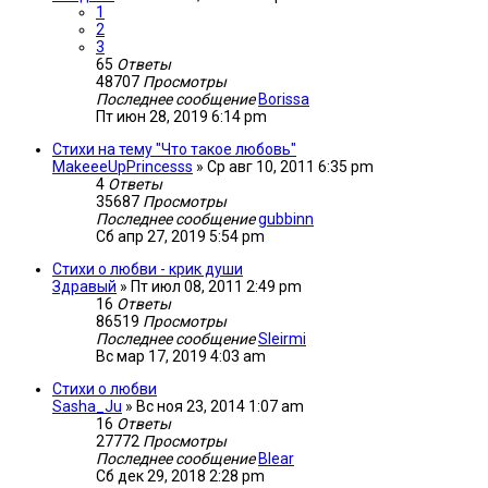
1
2
3
65
Ответы
48707
Просмотры
Последнее сообщение
Borissa
Пт июн 28, 2019 6:14 pm
Стихи на тему "Что такое любовь"
MakeeeUpPrincesss
»
Ср авг 10, 2011 6:35 pm
4
Ответы
35687
Просмотры
Последнее сообщение
gubbinn
Сб апр 27, 2019 5:54 pm
Стихи о любви - крик души
Здравый
»
Пт июл 08, 2011 2:49 pm
16
Ответы
86519
Просмотры
Последнее сообщение
Sleirmi
Вс мар 17, 2019 4:03 am
Стихи о любви
Sasha_Ju
»
Вс ноя 23, 2014 1:07 am
16
Ответы
27772
Просмотры
Последнее сообщение
Blear
Сб дек 29, 2018 2:28 pm