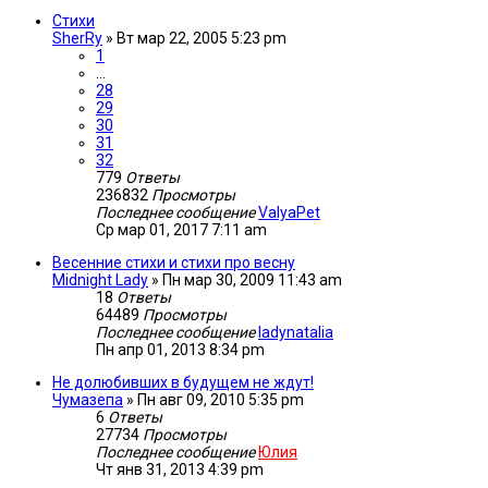
Стихи
SherRy
»
Вт мар 22, 2005 5:23 pm
1
…
28
29
30
31
32
779
Ответы
236832
Просмотры
Последнее сообщение
ValyaPet
Ср мар 01, 2017 7:11 am
Весенние стихи и стихи про весну
Midnight Lady
»
Пн мар 30, 2009 11:43 am
18
Ответы
64489
Просмотры
Последнее сообщение
ladynatalia
Пн апр 01, 2013 8:34 pm
Не долюбивших в будущем не ждут!
Чумазепа
»
Пн авг 09, 2010 5:35 pm
6
Ответы
27734
Просмотры
Последнее сообщение
Юлия
Чт янв 31, 2013 4:39 pm