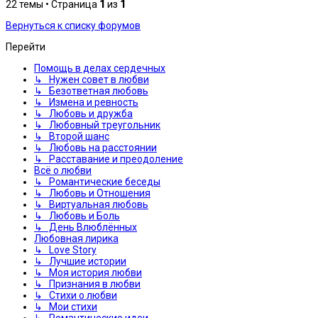
22 темы • Страница
1
из
1
Вернуться к списку форумов
Перейти
Помощь в делах сердечных
↳ Нужен совет в любви
↳ Безответная любовь
↳ Измена и ревность
↳ Любовь и дружба
↳ Любовный треугольник
↳ Второй шанс
↳ Любовь на расстоянии
↳ Расставание и преодоление
Всё о любви
↳ Романтические беседы
↳ Любовь и Отношения
↳ Виртуальная любовь
↳ Любовь и Боль
↳ День Влюблённых
Любовная лирика
↳ Love Story
↳ Лучшие истории
↳ Моя история любви
↳ Признания в любви
↳ Стихи о любви
↳ Мои стихи
↳ Романтические идеи