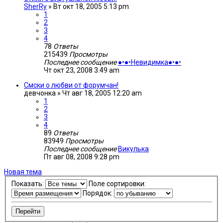
SherRy
»
Вт окт 18, 2005 5:13 pm
1
2
3
4
78
Ответы
215439
Просмотры
Последнее сообщение
●•●•Невидимка●•●•
Чт окт 23, 2008 3:49 am
Смски о любви от форумчан!
девчонка
»
Чт авг 18, 2005 12:20 am
1
2
3
4
89
Ответы
83949
Просмотры
Последнее сообщение
Викулька
Пт авг 08, 2008 9:28 pm
Новая тема
Показать:
Поле сортировки:
Порядок: