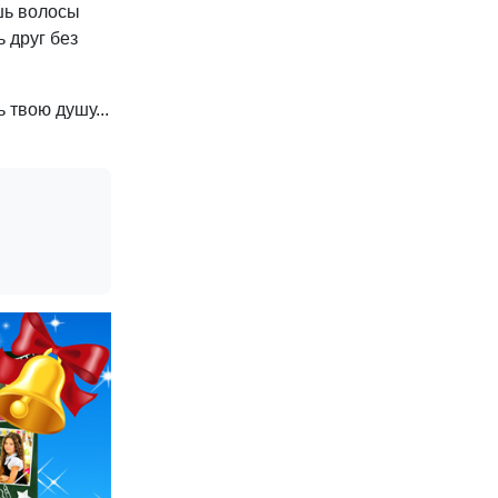
ёшь волосы
 друг без
 твою душу...