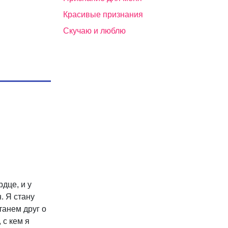
Красивые признания
Скучаю и люблю
дце, и у
. Я стану
танем друг о
 с кем я