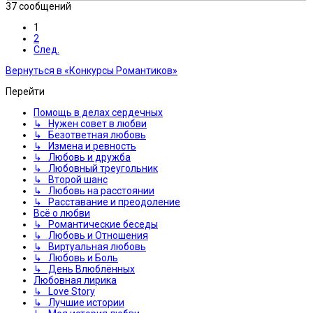
37 сообщений
1
2
След.
Вернуться в «Конкурсы Романтиков»
Перейти
Помощь в делах сердечных
↳ Нужен совет в любви
↳ Безответная любовь
↳ Измена и ревность
↳ Любовь и дружба
↳ Любовный треугольник
↳ Второй шанс
↳ Любовь на расстоянии
↳ Расставание и преодоление
Всё о любви
↳ Романтические беседы
↳ Любовь и Отношения
↳ Виртуальная любовь
↳ Любовь и Боль
↳ День Влюблённых
Любовная лирика
↳ Love Story
↳ Лучшие истории