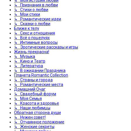
↳ Моя история любви
↳ Признания в любви
↳ Стихи о любви
↳ Мои стихи
↳ Романтические идеи
↳ Сказки о любви
Ближе к телу
↳ Секс и отношения
↳ Всё о поцелуях
↳ Интимные вопросы
↳ Эротические рассказы и игры
Жизнь прекрасна!
↳ Музыка
↳ Кино и Театр
↳ Литература
↳ В ожидании Праздника
Планета Romantic Collection
↳ Страны и города
↳ Романтические места
Домашний Очаг
↳ Свадебный форум
↳ Моя Семья
↳ Красота и здоровье
↳ Наши любимцы
Обратная сторона души
↳ Нужен совет!
↳ Отчаянное положение
↳ Женские секреты