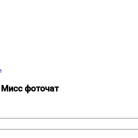
и
и Мисс фоточат