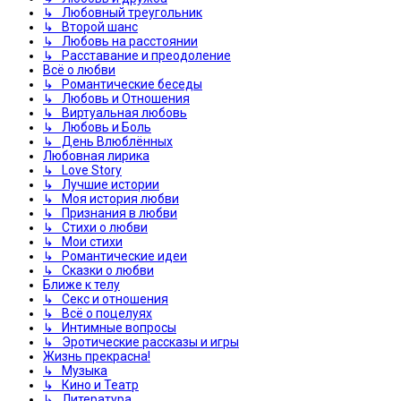
↳ Любовный треугольник
↳ Второй шанс
↳ Любовь на расстоянии
↳ Расставание и преодоление
Всё о любви
↳ Романтические беседы
↳ Любовь и Отношения
↳ Виртуальная любовь
↳ Любовь и Боль
↳ День Влюблённых
Любовная лирика
↳ Love Story
↳ Лучшие истории
↳ Моя история любви
↳ Признания в любви
↳ Стихи о любви
↳ Мои стихи
↳ Романтические идеи
↳ Сказки о любви
Ближе к телу
↳ Секс и отношения
↳ Всё о поцелуях
↳ Интимные вопросы
↳ Эротические рассказы и игры
Жизнь прекрасна!
↳ Музыка
↳ Кино и Театр
↳ Литература