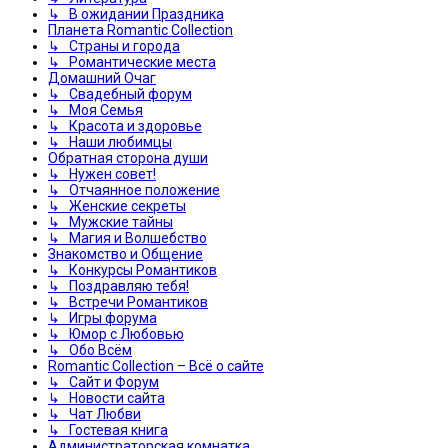
↳ В ожидании Праздника
Планета Romantic Collection
↳ Страны и города
↳ Романтические места
Домашний Очаг
↳ Свадебный форум
↳ Моя Семья
↳ Красота и здоровье
↳ Наши любимцы
Обратная сторона души
↳ Нужен совет!
↳ Отчаянное положение
↳ Женские секреты
↳ Мужские тайны
↳ Магия и Волшебство
Знакомство и Общение
↳ Конкурсы Романтиков
↳ Поздравляю тебя!
↳ Встречи Романтиков
↳ Игры форума
↳ Юмор с Любовью
↳ Обо Всём
Romantic Collection – Всё о сайте
↳ Сайт и Форум
↳ Новости сайта
↳ Чат Любви
↳ Гостевая книга
Администраторская комнатка